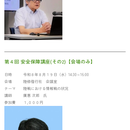
第４回 安全保障講座(その2)【会場のみ】
日時 令和８年８月１９日（水）14:30～16:00
会場 陸修偕行社 会議室
テーマ 陸戦における情報戦の状況
講師 廣惠 次郎 氏
参加費 １,０００円