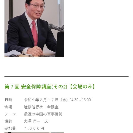
第７回 安全保障講座(その2)【会場のみ】
日時 令和９年２月１７日（水）14:30～16:00
会場 陸修偕行社 会議室
テーマ 最近の中国の軍事情勢
講師 大澤 洋一 氏
参加費 １,０００円