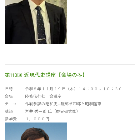
第110回 近現代史講座【会場のみ】
日時 令和８年１１月１９日（木）１４：００～１６：３０
会場 陸修偕行社 会議室
テーマ 作戦参謀の昭和史--服部卓四郎と昭和陸軍
講師 岩井 秀一郎 氏（歴史研究家）
参加費 １，０００円