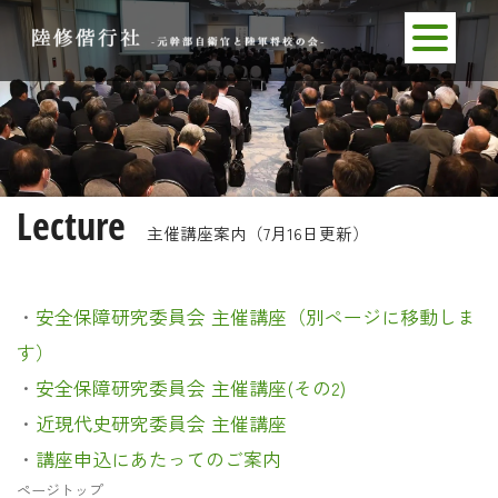
Lecture
主催講座案内（7月16日更新）
・
安全保障研究委員会 主催講座（別ページに移動しま
す）
・
安全保障研究委員会 主催講座(その2)
・
近現代史研究委員会 主催講座
・
講座申込にあたってのご案内
ページトップ