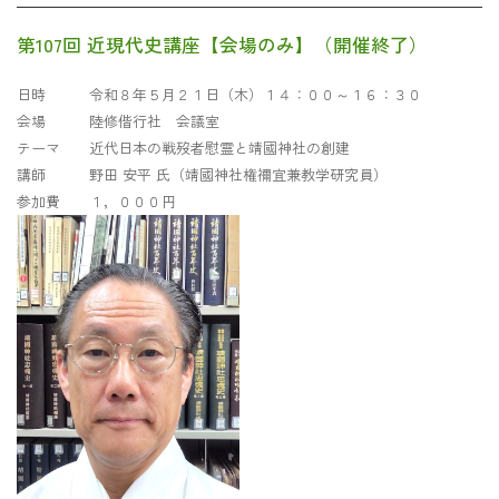
第107回 近現代史講座【会場のみ】（開催終了）
日時 令和８年５月２１日（木）１４：００～１６：３０
会場 陸修偕行社 会議室
テーマ 近代日本の戦歿者慰霊と靖國神社の創建
講師 野田 安平 氏（靖國神社権禰宜兼教学研究員）
参加費 １，０００円