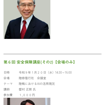
第６回 安全保障講座(その2)【会場のみ】
日時 令和９年１月２０日（水）14:30～16:00
会場 陸修偕行社 会議室
テーマ 陸戦におけるAIの活用現況
講師 壁村 正照 氏
参加費 １,０００円