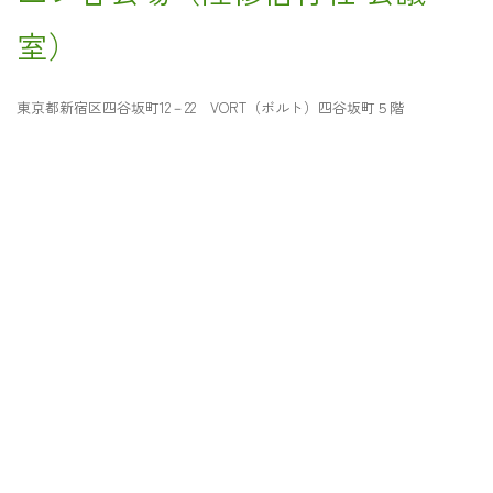
室）
東京都新宿区四谷坂町12－22 VORT（ボルト）四谷坂町５階