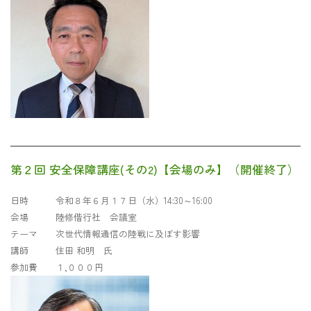
第２回 安全保障講座(その2)【会場のみ】（開催終了）
日時 令和８年６月１７日（水）14:30～16:00
会場 陸修偕行社 会議室
テーマ 次世代情報通信の陸戦に及ぼす影響
講師 住田 和明 氏
参加費 １,０００円