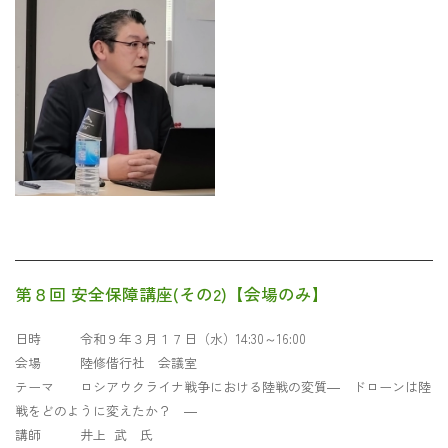
第８回 安全保障講座(その2)【会場のみ】
日時 令和９年３月１７日（水）14:30～16:00
会場 陸修偕行社 会議室
テーマ ロシアウクライナ戦争における陸戦の変質― ドローンは陸
戦をどのように変えたか？ ―
講師 井上 武 氏