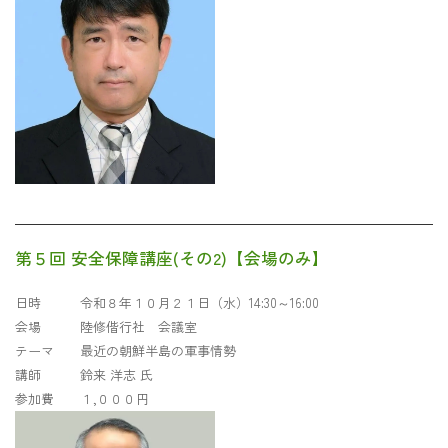
第５回 安全保障講座(その2)【会場のみ】
日時 令和８年１０月２１日（水）14:30～16:00
会場 陸修偕行社 会議室
テーマ 最近の朝鮮半島の軍事情勢
講師 鈴来 洋志 氏
参加費 １,０００円