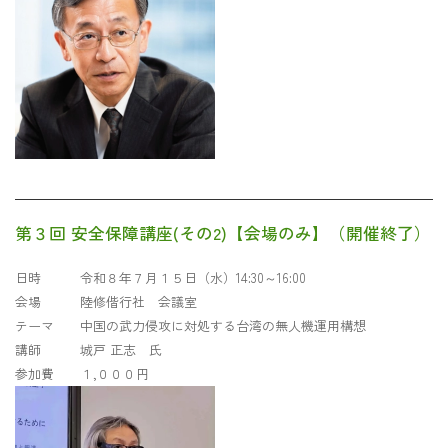
第３回 安全保障講座(その2)【会場のみ】（開催終了）
日時 令和８年７月１５日（水）14:30～16:00
会場 陸修偕行社 会議室
テーマ 中国の武力侵攻に対処する台湾の無人機運用構想
講師 城戸 正志 氏
参加費 １,０００円