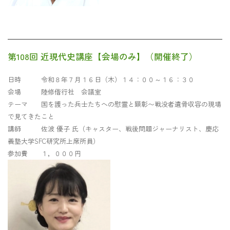
第108回 近現代史講座【会場のみ】（開催終了）
日時 令和８年７月１６日（木）１４：００～１６：３０
会場 陸修偕行社 会議室
テーマ 国を護った兵士たちへの慰霊と顕彰〜戦没者遺骨収容の現場
で見てきたこと
講師 佐波 優子 氏（キャスター、戦後問題ジャーナリスト、慶応
義塾大学SFC研究所上席所員）
参加費 １，０００円